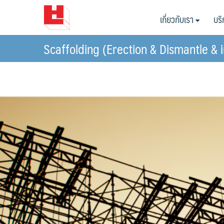
Skip
เกี่ยวกับเรา
บร
to
content
Scaffolding (Erection & Dismantle & 