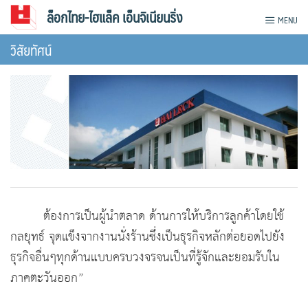
Skip
ล็อกไทย-ไฮแล็ค เอ็นจิเนียนริ่ง
MENU
to
วิสัยทัศน์
content
ต้องการเป็นผู้นำตลาด ด้านการให้บริการลูกค้าโดยใช้
กลยุทธ์ จุดแข็งจากงานนั่งร้านซึ่งเป็นธุรกิจหลักต่อยอดไปยัง
ธุรกิจอื่นๆทุกด้านแบบครบวงจรจนเป็นที่รู้จักและยอมรับใน
ภาคตะวันออก”